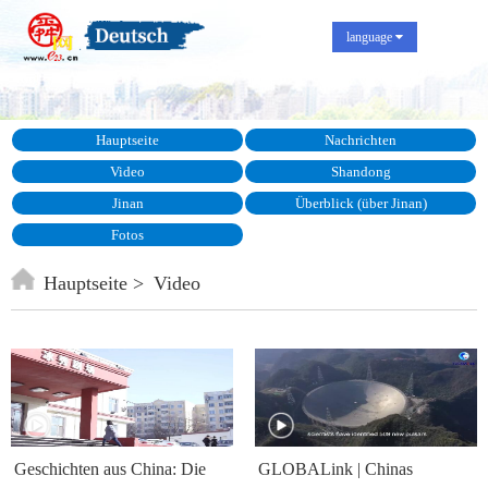
language
Hauptseite
Nachrichten
Video
Shandong
Jinan
Überblick (über Jinan)
Fotos
Hauptseite
Video
Geschichten aus China: Die
GLOBALink | Chinas